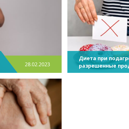
Диета при подагр
28.02.2023
разрешенные про
продукты-провок
приступа