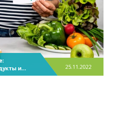
е:
25.11.2022
дукты и
аторы