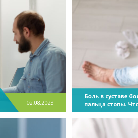
Боль в суставе б
02.08.2023
пальца стопы. Чт
быть?