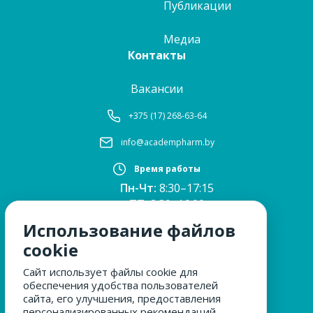
Публикации
Медиа
Контакты
Вакансии
+375 (17) 268-63-64
info@academpharm.by
Время работы
Пн-Чт:
8:30–17:15
ПТ:
8:30–16:00
Обед:
12:30–13:00
Использование файлов
Сб, Вс:
выходные
cookie
Сайт использует файлы cookie для
обеспечения удобства пользователей
МЫ ЗА БЕЗОПАСНОСТЬ
сайта, его улучшения, предоставления
персонализированных рекомендаций.