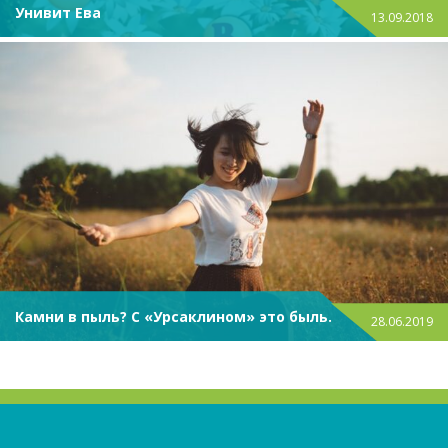
Унивит Ева
13.09.2018
Камни в пыль? С «Урсаклином» это быль.
28.06.2019