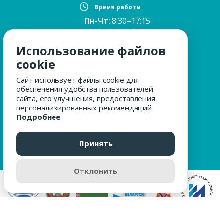
Время работы
Пн-Чт:
8:30–17:15
ПТ:
8:30–16:00
Обед:
12:30–13:00
Использование файлов
Сб, Вс:
выходные
cookie
Сайт использует файлы cookie для
обеспечения удобства пользователей
МЫ ЗА БЕЗОПАСНОСТЬ
сайта, его улучшения, предоставления
персонализированных рекомендаций.
Подробнее
ОБРАЩЕНИЯ ГРАЖДАН
Принять
Отклонить