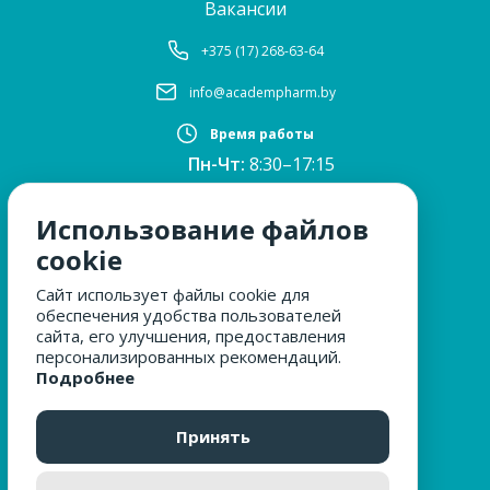
Вакансии
+375 (17) 268-63-64
info@academpharm.by
Время работы
Пн-Чт:
8:30–17:15
ПТ:
8:30–16:00
Обед:
12:30–13:00
Использование файлов
Сб, Вс:
выходные
cookie
Сайт использует файлы cookie для
обеспечения удобства пользователей
МЫ ЗА БЕЗОПАСНОСТЬ
сайта, его улучшения, предоставления
персонализированных рекомендаций.
Подробнее
ОБРАЩЕНИЯ ГРАЖДАН
Принять