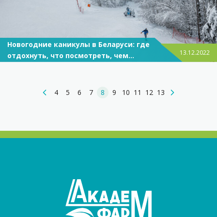
Новогодние каникулы в Беларуси: где
13.12.2022
отдохнуть, что посмотреть, чем
заняться?
4
5
6
7
8
9
10
11
12
13