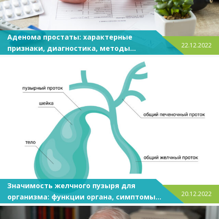
Аденома простаты: характерные
22.12.2022
признаки, диагностика, методы
лечения и профилактика
Значимость желчного пузыря для
20.12.2022
организма: функции органа, симптомы и
профилактика заболеваний