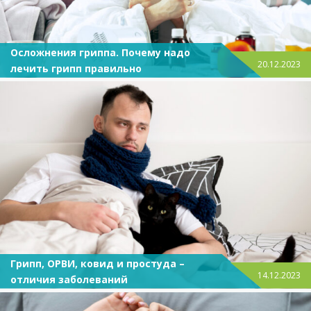
Осложнения гриппа. Почему надо
20.12.2023
лечить грипп правильно
Грипп, ОРВИ, ковид и простуда –
14.12.2023
отличия заболеваний