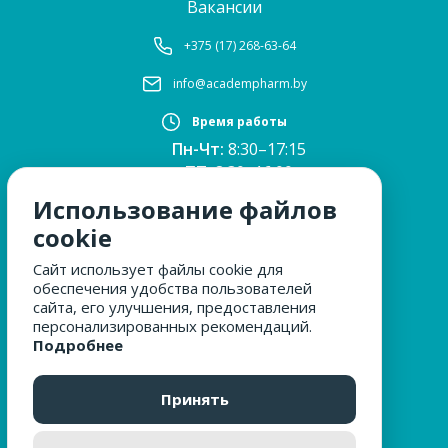
Вакансии
+375 (17) 268-63-64
info@academpharm.by
Время работы
Пн-Чт:
8:30–17:15
ПТ:
8:30–16:00
Обед:
12:30–13:00
Использование файлов
Сб, Вс:
выходные
cookie
Сайт использует файлы cookie для
обеспечения удобства пользователей
МЫ ЗА БЕЗОПАСНОСТЬ
сайта, его улучшения, предоставления
персонализированных рекомендаций.
Подробнее
ОБРАЩЕНИЯ ГРАЖДАН
Принять