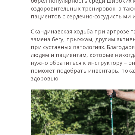
обрел популярность среди широких м
оздоровительных тренировок, а так
пациентов с сердечно-сосудистыми 
Скандинавская ходьба при артрозе т
замена бегу, прыжкам, другим акти
при суставных патологиях. Благодар
людям и пациентам, которые никогда
нужно обратиться к инструктору – о
поможет подобрать инвентарь, покаж
здоровью.