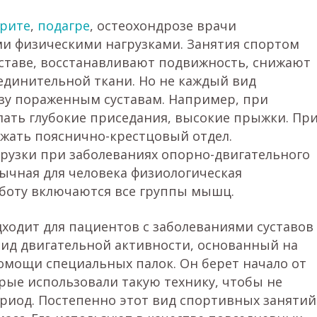
рите
,
подагре
, остеохондрозе врачи
и физическими нагрузками. Занятия спортом
ставе, восстанавливают подвижность, снижают
единительной ткани. Но не каждый вид
ьзу пораженным суставам. Например, при
ать глубокие приседания, высокие прыжки. Пр
ужать пояснично-крестцовый отдел.
узки при заболеваниях опорно-двигательного
вычная для человека физиологическая
аботу включаются все группы мышц.
ходит для пациентов с заболеваниями суставов
 вид двигательной активности, основанный на
омощи специальных палок. Он берет начало от
рые использовали такую технику, чтобы не
риод. Постепенно этот вид спортивных занятий