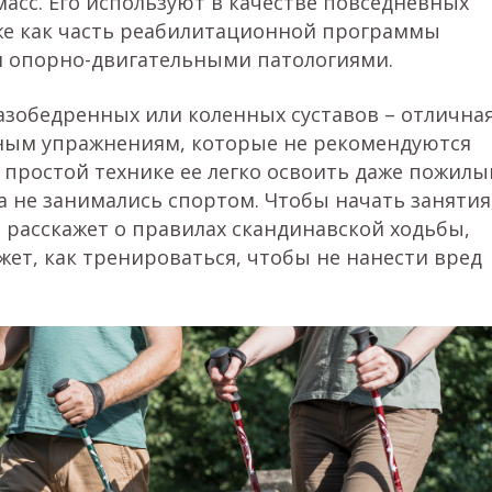
асс. Его используют в качестве повседневных
же как часть реабилитационной программы
и опорно-двигательными патологиями.
азобедренных или коленных суставов – отлична
вным упражнениям, которые не рекомендуются
я простой технике ее легко освоить даже пожил
 не занимались спортом. Чтобы начать занятия
н расскажет о правилах скандинавской ходьбы,
ет, как тренироваться, чтобы не нанести вред